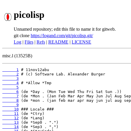
picolisp
Unnamed repository; edit this file to name it for gitweb.
git clone
https://logand.com/git/picolisp.git/
Log
|
Files
|
Refs
|
README
|
LICENSE
misc.l (13525B)
      1
      2
      3
      4
      5
      6
      7
      8
      9
     10
     11
     12
     13
     14